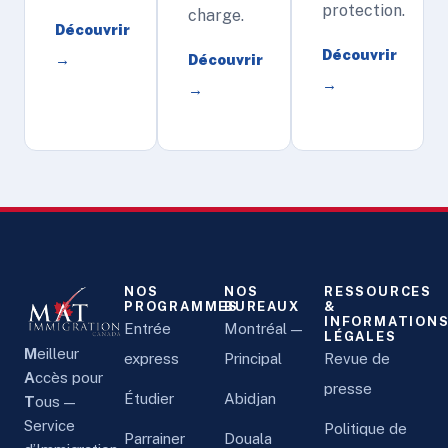
protection.
charge.
Découvrir
Découvrir
→
Découvrir
→
→
NOS
NOS
RESSOURCES
PROGRAMMES
BUREAUX
&
INFORMATION
Entrée
Montréal —
LÉGALES
M
eilleur
express
Principal
Revue de
A
ccès pour
presse
Étudier
Abidjan
T
ous —
Service
Politique de
Parrainer
Douala