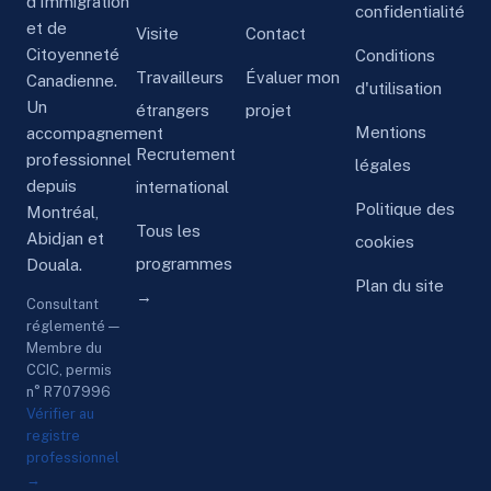
d’Immigration
confidentialité
et de
Visite
Contact
Citoyenneté
Conditions
Travailleurs
Évaluer mon
Canadienne.
d'utilisation
Un
étrangers
projet
Mentions
accompagnement
Recrutement
professionnel
légales
depuis
international
Politique des
Montréal,
Tous les
Abidjan et
cookies
programmes
Douala.
Plan du site
→
Consultant
réglementé —
Membre du
CCIC, permis
n° R707996
Vérifier au
registre
professionnel
→