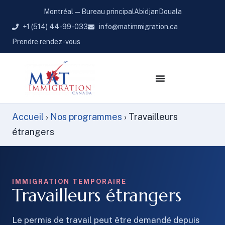
Montréal — Bureau principal
Abidjan
Douala
+1 (514) 44-99-033
info@matimmigration.ca
Prendre rendez-vous
Accueil
›
Nos programmes
›
Travailleurs
étrangers
IMMIGRATION TEMPORAIRE
Travailleurs étrangers
Le permis de travail peut être demandé depuis