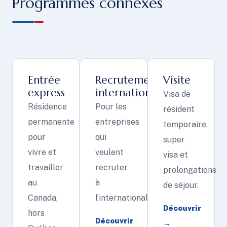
Programmes connexes
Entrée
Recrutement
Visite
express
international
Visa de
Résidence
Pour les
résident
permanente
entreprises
temporaire,
pour
qui
super
vivre et
veulent
visa et
travailler
recruter
prolongations
au
à
de séjour.
Canada,
l’international.
Découvrir
hors
Découvrir
→