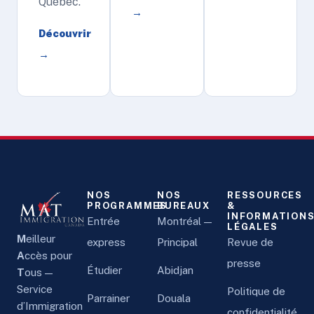
Québec.
→
Découvrir
→
NOS
NOS
RESSOURCES
PROGRAMMES
BUREAUX
&
INFORMATION
Entrée
Montréal —
LÉGALES
M
eilleur
express
Principal
Revue de
A
ccès pour
presse
Étudier
Abidjan
T
ous —
Service
Politique de
Parrainer
Douala
d’Immigration
confidentialité