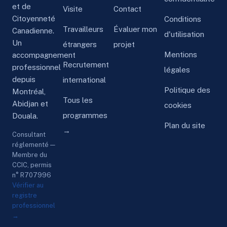
et de
Visite
Contact
Citoyenneté
Conditions
Travailleurs
Évaluer mon
Canadienne.
d'utilisation
Un
étrangers
projet
Mentions
accompagnement
Recrutement
professionnel
légales
depuis
international
Politique des
Montréal,
Tous les
Abidjan et
cookies
programmes
Douala.
Plan du site
→
Consultant
réglementé —
Membre du
CCIC, permis
n° R707996
Vérifier au
registre
professionnel
→