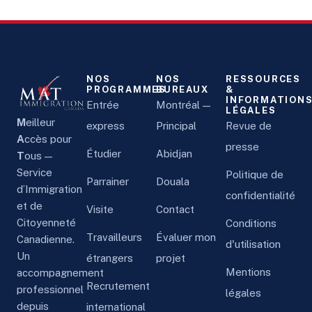
NOS
NOS
RESSOURCES
PROGRAMMES
BUREAUX
&
INFORMATION
Entrée
Montréal —
LÉGALES
M
eilleur
express
Principal
Revue de
A
ccès pour
presse
Étudier
Abidjan
T
ous —
Service
Politique de
Parrainer
Douala
d’Immigration
confidentialité
et de
Visite
Contact
Citoyenneté
Conditions
Travailleurs
Évaluer mon
Canadienne.
d'utilisation
Un
étrangers
projet
Mentions
accompagnement
Recrutement
professionnel
légales
depuis
international